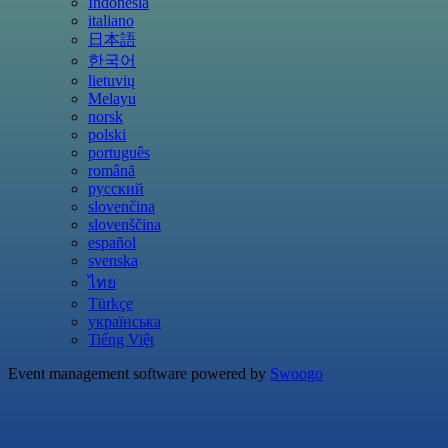
Indonesia
italiano
日本語
한국어
lietuvių
Melayu
norsk
polski
português
română
русский
slovenčina
slovenščina
español
svenska
ไทย
Türkçe
українська
Tiếng Việt
Event management software powered by
Swoogo